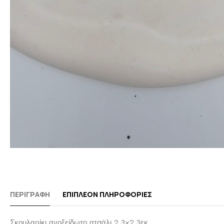
ΠΕΡΙΓΡΑΦΉ
ΕΠΙΠΛΈΟΝ ΠΛΗΡΟΦΟΡΊΕΣ
Σκουλαρίκι ανοξείδωτο ατσάλι 2.3×2.3εκ