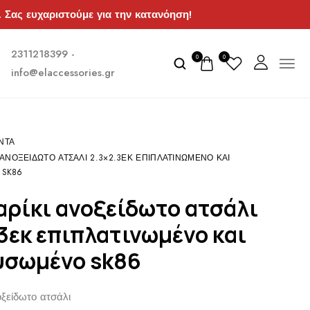
. Σας ευχαριστούμε για την κατανόηση!
2311218399 -
0
0
info@elaccessories.gr
ΝΤΑ
 ΑΝΟΞΕΊΔΩΤΟ ΑΤΣΆΛΙ 2.3×2.3ΕΚ ΕΠΙΠΛΑΤΙΝΩΜΈΝΟ ΚΑΙ
 SK86
3εκ επιπλατινωμένο και
υσωμένο sk86
οξείδωτο ατσάλι