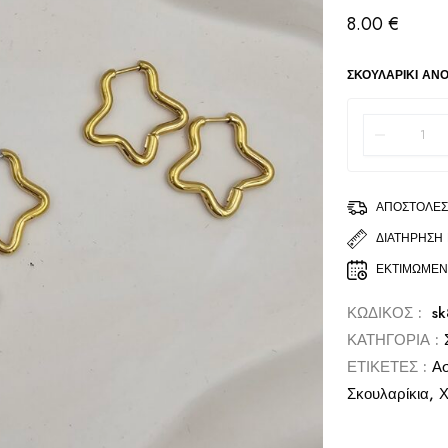
8.00
€
ΣΚΟΥΛΑΡΊΚΙ ΑΝΟ
ΑΠΟΣΤΟΛΈΣ
ΔΙΑΤΉΡΗΣΗ
ΕΚΤΙΜΏΜΕ
ΚΩΔΙΚΌΣ :
sk
ΚΑΤΗΓΟΡΊΑ :
ΕΤΙΚΈΤΕΣ :
Ασ
Σκουλαρίκια
,
Χ