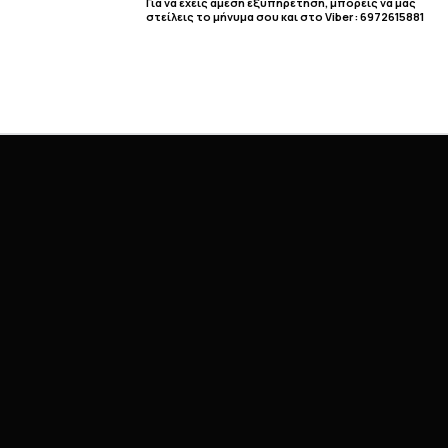
Για να έχεις άμεση εξυπηρέτηση, μπορείς να μας
στείλεις το μήνυμα σου και στο Viber : 6972615881