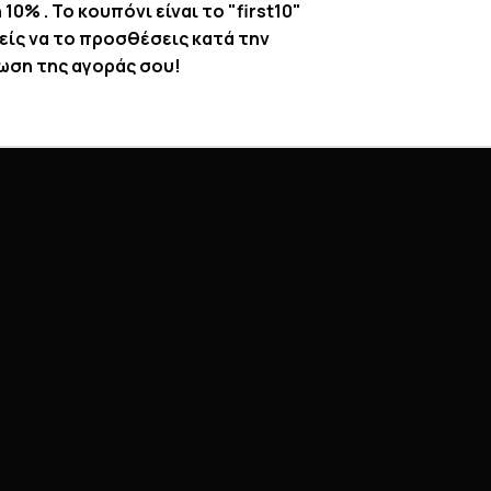
10% . Το κουπόνι είναι το "first10"
είς να το προσθέσεις κατά την
ωση της αγοράς σου!