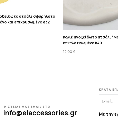
νοξείδωτο ατσάλι σφυρήλατο
ένο και επιχρυσωμένο d32
Κολιέ ανοξείδωτο ατσάλι “Μ
επιπλατινωμένο k40
12.00
€
ΚΡΑΤΑ ΕΠ
Ή ΣΤΕΙΛΕ ΜΑΣ EMAIL ΣΤΟ
info@elaccessories.gr
Με την ε