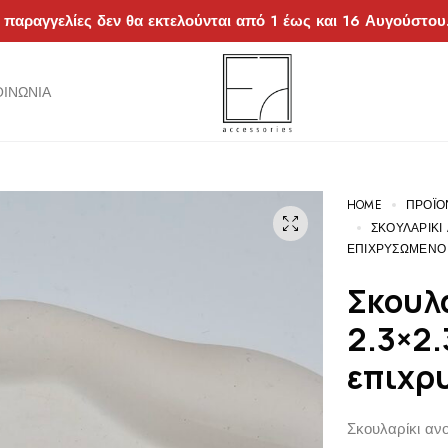
 παραγγελίες δεν θα εκτελούνται από 1 έως και 16 Αυγούστου
ΟΙΝΩΝΊΑ
HOME
ΠΡΟΪΌ
ΣΚΟΥΛΑΡΊΚΙ
ΕΠΙΧΡΥΣΩΜΈΝΟ
Σκουλαρίκι ανοξείδωτο ατσάλι
2.3×2.
επιχρ
Σκουλαρίκι αν