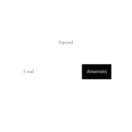
We are Coming Soon
OUR TEAM HAVE BEEN WORKING ON
SOMETING AMAZING
Expired